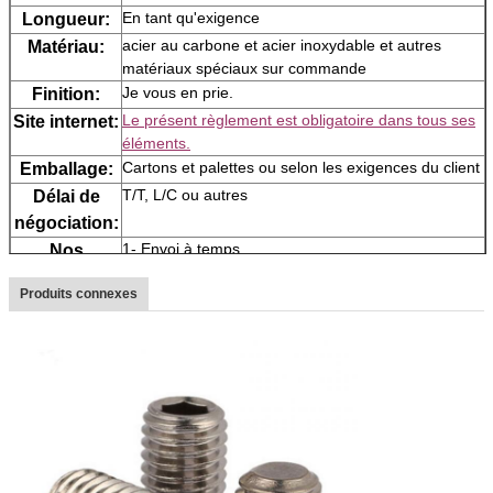
En tant qu'exigence
Longueur:
acier au carbone et acier inoxydable et autres
Matériau:
matériaux spéciaux sur commande
Je vous en prie.
Finition:
Le présent règlement est obligatoire dans tous ses
Site internet:
éléments.
Cartons et palettes ou selon les exigences du client
Emballage:
T/T, L/C ou autres
Délai de
négociation:
1- Envoi à temps.
Nos
avantages:
2Protection des paiements
Produits connexes
3Protection de la qualité des produits
S'il vous plaît laissez-nous savoir la taille, la
Nom de
quantité, le matériau ou la qualité, la surface, s'il est
l'organisme:
spécial et produits non standard, s'il vous plaît
fournir le dessin ou des photos