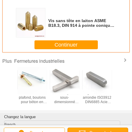
Vis sans tête en laiton ASME
B18.3, DIN 914 à pointe conique,
avec patch Nylok
Continuer
Fermetures industrielles
Plus
tête à six
Ancres de
Acier inoxydable
Tige de clavette
Tête de l
reux en
plafond, boulons
sous-
arrondie ISO3912
hexagonale
oxydable
pour béton en
dimensionné
DIN6885 Acier
béton vis à
8.3, DIN
acier zingué,
carré DIN6885
inoxydable / Acier
Lo vis à fi
c pointe
ancres de sécurité
Zinc Plating
au carbone
vis Ta
tch Nylok
à clou en acier au
ANSI/ASME
Changez la langue
carbone
B18.25.2M
French